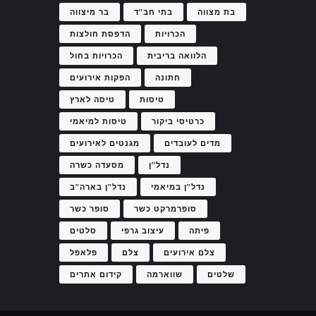
בת מצווה
בתי חב"ד
בר מיצווה
הכרויות
הדפסת חולצות
הלוואה בריבית
הכרויות בחול
חתונה
הפקות אירועים
טיסות
טיסה לארץ
כרטיסי ביקור
טיסות למיאמי
מדים לעובדים
מגנטים לאירועים
נדל"ן
מסעדה כשרה
נדל"ן במיאמי
נדל"ן בארה"ב
סופרמרקט כשר
סופר כשר
פיתה
עיצוב גרפי
סלטים
צלם אירועים
צלם
פלאפל
שלטים
שווארמה
קידום אתרים