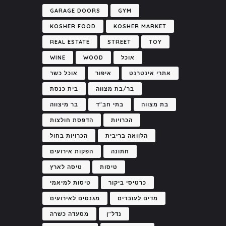
GARAGE DOORS
GYM
KOSHER FOOD
KOSHER MARKET
REAL ESTATE
STREET
TOY
אוכל
WOOD
WINE
אתרי אינטרנט
איפור
אוכל כשר
בר/בת מצווה
בית כנסת
בת מצווה
בתי חב"ד
בר מיצווה
הכרויות
הדפסת חולצות
הלוואה בריבית
הכרויות בחול
חתונה
הפקות אירועים
טיסות
טיסה לארץ
כרטיסי ביקור
טיסות למיאמי
מדים לעובדים
מגנטים לאירועים
נדל"ן
מסעדה כשרה