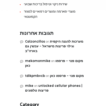
שירות ניקוי וטיפול בריכות שבועי
מוצרי פארמה ומוצרים רפואיים למגזר
הקמעונאי
תגובות אחרונות
on
מערכות להגנה היקפית
Calzoncillos
וגילוי פריצות מישראל – עכשין גם
בארה”ב
on
מקום פנוי – פרסמו
mekomonmike
כאן
on
מקום פנוי – פרסמו כאן
tdikpmbvcb
on
mike
unlocked cellular phones |
פריצות טלפונים
Category