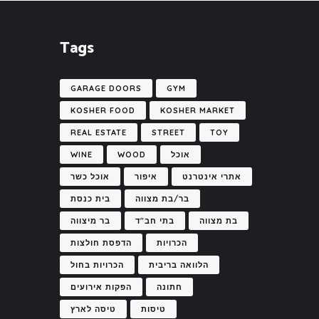
Tags
GARAGE DOORS
GYM
KOSHER FOOD
KOSHER MARKET
REAL ESTATE
STREET
TOY
אוכל
WOOD
WINE
אתרי אינטרנט
איפור
אוכל כשר
בר/בת מצווה
בית כנסת
בת מצווה
בתי חב"ד
בר מיצווה
הכרויות
הדפסת חולצות
הלוואה בריבית
הכרויות בחול
חתונה
הפקות אירועים
טיסות
טיסה לארץ